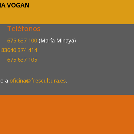
FIA VOGAN
Teléfonos
675 637 100
(María Minaya)
183
640 374 414
675 637 105
eo a
oficina@frescultura.es
.