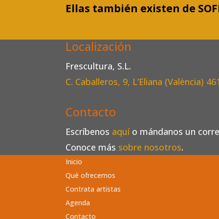
Ellas también existen de SO
Localización
Frescultura, S.L.
C. Caballeros, 9, L’Eliana (València)
46
Contacto
Escríbenos
aquí
o mándanos un corr
Conoce más
sobre nosotros
.
Inicio
Qué ofrecemos
Contrata artistas
Agenda
Contacto