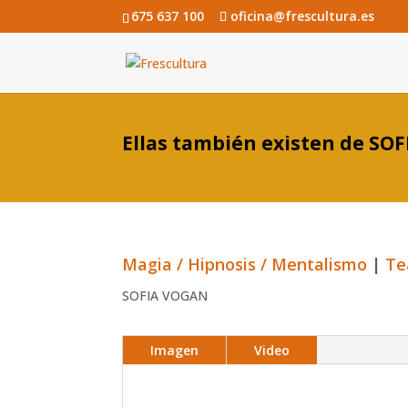
675 637 100
oficina@frescultura.es
Ellas también existen de SO
Magia / Hipnosis / Mentalismo
|
Te
SOFIA VOGAN
Imagen
Video