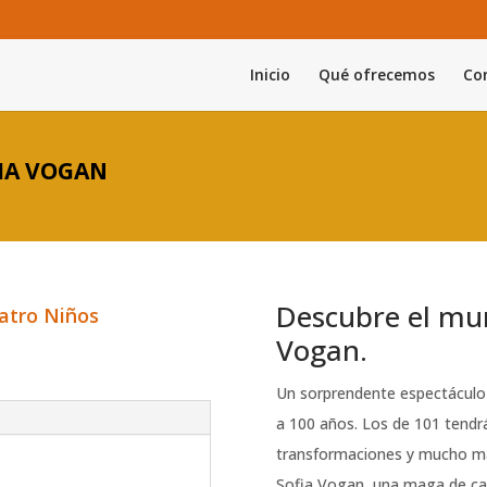
Inicio
Qué ofrecemos
Con
FIA VOGAN
Descubre el mu
atro Niños
Vogan.
Un sorprendente espectáculo 
a 100 años. Los de 101 tendr
transformaciones y mucho má
Sofia Vogan, una maga de car