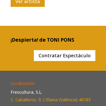
Ver artista
¡Despierta! de TONI PONS
Contratar Espectáculo
Localización
Frescultura, S.L.
C. Caballeros, 9, L’Eliana (València)
46183