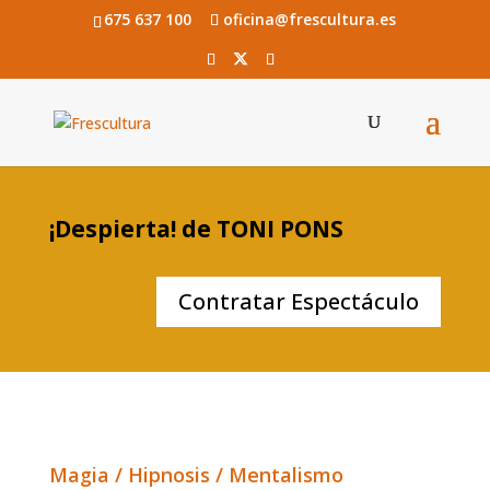
675 637 100
oficina@frescultura.es
¡Despierta! de TONI PONS
Contratar Espectáculo
Magia / Hipnosis / Mentalismo