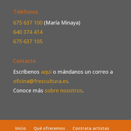
Teléfonos
675 637 100
(María Minaya)
640 374 414
675 637 105
Contacto
Escríbenos
aquí
o mándanos un correo a
oficina@frescultura.es
.
Conoce más
sobre nosotros
.
Inicio
Qué ofrecemos
Contrata artistas