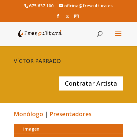
675 637 100
oficina@frescultura.es
VÍCTOR PARRADO
Contratar Artista
Monólogo
|
Presentadores
Imagen