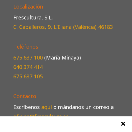
Localización
Frescultura, S.L.
C. Caballeros, 9, L’Eliana (València)
46183
Teléfonos
675 637 100
(María Minaya)
640 374 414
675 637 105
Contacto
Escríbenos
aquí
o mándanos un correo a
oficina@frescultura.es
.
Conoce más
sobre nosotros
.