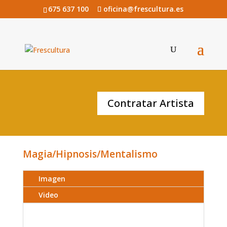
675 637 100
oficina@frescultura.es
SAMUEL PONS
Contratar Artista
Magia/Hipnosis/Mentalismo
Imagen
Video