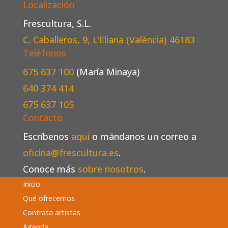
Localización
Frescultura, S.L.
C. Caballeros, 9, L’Eliana (València)
46183
Teléfonos
675 637 100
(María Minaya)
640 374 414
675 637 105
Contacto
Escríbenos
aquí
o mándanos un correo a
oficina@frescultura.es
.
Conoce más
sobre nosotros
.
Inicio
Qué ofrecemos
Contrata artistas
Agenda