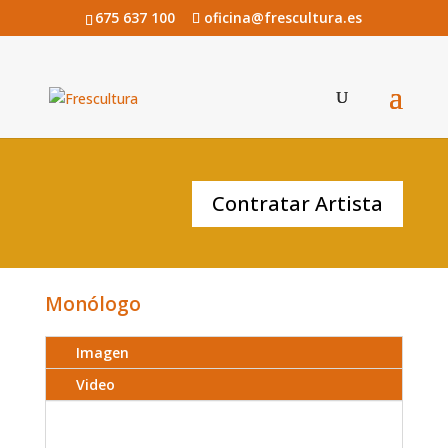
675 637 100
oficina@frescultura.es
PEPI LABRADOR
Contratar Artista
Monólogo
Imagen
Video