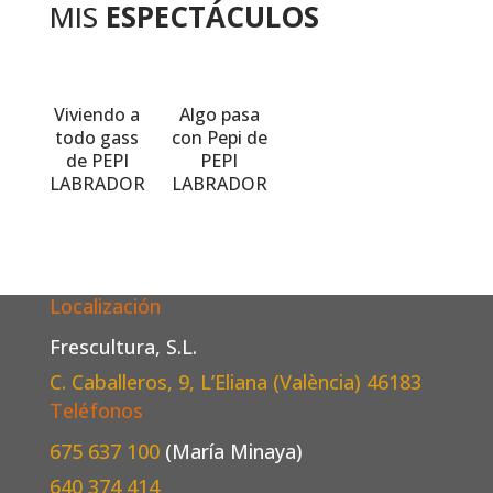
MIS
ESPECTÁCULOS
Viviendo a
Algo pasa
todo gass
con Pepi de
de PEPI
PEPI
LABRADOR
LABRADOR
Localización
Frescultura, S.L.
C. Caballeros, 9, L’Eliana (València)
46183
Teléfonos
675 637 100
(María Minaya)
640 374 414