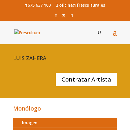
675 637 100
oficina@frescultura.es
LUIS ZAHERA
Contratar Artista
Monólogo
Imagen