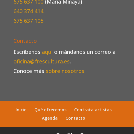
675 637 100
(María Minaya)
640 374 414
675 637 105
Contacto
Escríbenos
aquí
o mándanos un correo a
oficina@frescultura.es
.
Conoce más
sobre nosotros
.
Inicio
Qué ofrecemos
Contrata artistas
Agenda
Contacto