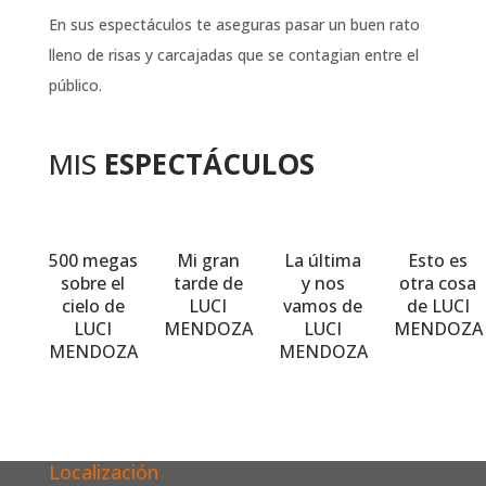
En sus espectáculos te aseguras pasar un buen rato
lleno de risas y carcajadas que se contagian entre el
público.
MIS
ESPECTÁCULOS
500 megas
Mi gran
La última
Esto es
sobre el
tarde de
y nos
otra cosa
cielo de
LUCI
vamos de
de LUCI
LUCI
MENDOZA
LUCI
MENDOZA
MENDOZA
MENDOZA
Localización