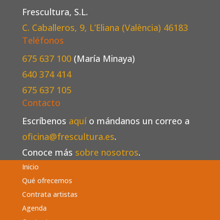
Frescultura, S.L.
C. Caballeros, 9, L’Eliana (València)
46183
Teléfonos
675 637 100
(María Minaya)
640 374 414
675 637 105
Contacto
Escríbenos
aquí
o mándanos un correo a
oficina@frescultura.es
.
Conoce más
sobre nosotros
.
Inicio
Qué ofrecemos
Contrata artistas
Agenda