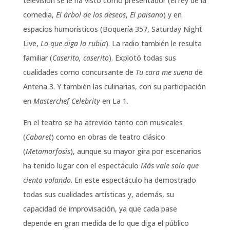
televisión se le ha visto como presentador (El rey de la
comedia,
El árbol de los deseos
,
El paisano
) y en
espacios humorísticos (Boquería 357, Saturday Night
Live,
Lo que diga la rubia
). La radio también le resulta
familiar (
Caserito, caserito
). Explotó todas sus
cualidades como concursante de
Tu cara me suena
de
Antena 3. Y también las culinarias, con su participación
en
Masterchef Celebrity
en La 1.
En el teatro se ha atrevido tanto con musicales
(
Cabaret
) como en obras de teatro clásico
(
Metamorfosis
), aunque su mayor gira por escenarios
ha tenido lugar con el espectáculo
Más vale solo que
ciento volando
. En este espectáculo ha demostrado
todas sus cualidades artísticas y, además, su
capacidad de improvisación, ya que cada pase
depende en gran medida de lo que diga el público