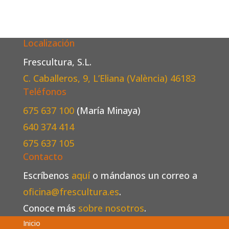
Localización
Frescultura, S.L.
C. Caballeros, 9, L’Eliana (València)
46183
Teléfonos
675 637 100
(María Minaya)
640 374 414
675 637 105
Contacto
Escríbenos
aquí
o mándanos un correo a
oficina@frescultura.es
.
Conoce más
sobre nosotros
.
Inicio