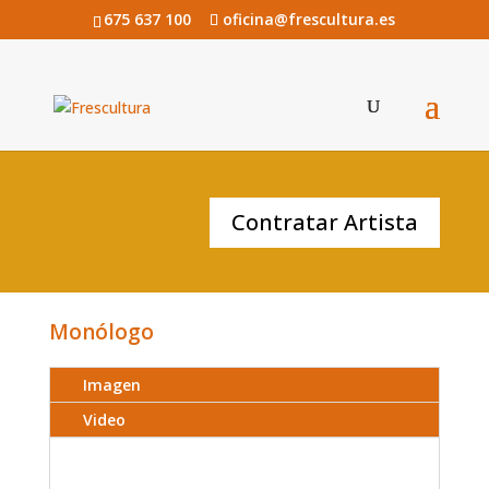
675 637 100
oficina@frescultura.es
EDU SOTO
Contratar Artista
Monólogo
Imagen
Video