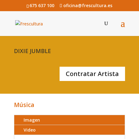
675 637 100
oficina@frescultura.es
DIXIE JUMBLE
Contratar Artista
Música
Imagen
Video