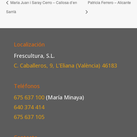
Maria Juan i Saray Cerro – Callosa d’en
Patricia Ferrero – Alicante
Sarrià
Localización
Frescultura, S.L.
C. Caballeros, 9, L’Eliana (València)
46183
Teléfonos
675 637 100
(María Minaya)
640 374 414
675 637 105