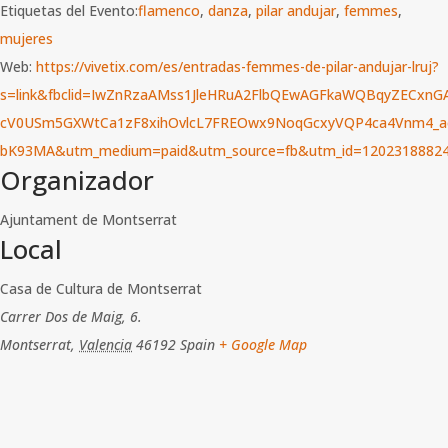
Etiquetas del Evento:
flamenco
,
danza
,
pilar andujar
,
femmes
,
mujeres
Web:
https://vivetix.com/es/entradas-femmes-de-pilar-andujar-lruj?
s=link&fbclid=IwZnRzaAMss1JleHRuA2FlbQEwAGFkaWQBqyZECxnGA
cV0USm5GXWtCa1zF8xihOvlcL7FREOwx9NoqGcxyVQP4ca4Vnm4_ae
bK93MA&utm_medium=paid&utm_source=fb&utm_id=12023188824
Organizador
Ajuntament de Montserrat
Local
Casa de Cultura de Montserrat
Carrer Dos de Maig, 6.
Montserrat
,
Valencia
46192
Spain
+ Google Map