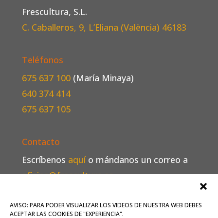
Frescultura, S.L.
C. Caballeros, 9, L’Eliana (València)
46183
Teléfonos
675 637 100
(María Minaya)
640 374 414
675 637 105
Contacto
Escríbenos
aquí
o mándanos un correo a
oficina@frescultura.es
.
Conoce más
sobre nosotros
.
AVISO: PARA PODER VISUALIZAR LOS VIDEOS DE NUESTRA WEB DEBES
ACEPTAR LAS COOKIES DE "EXPERIENCIA".