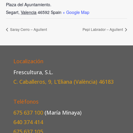
Plaza del Ayuntamiento.
Segart
,
Valencia
46592
Spain
+ Google Map
Saray Cerro – Agullent
Pepi Labrador – Agullent
Localización
Frescultura, S.L.
C. Caballeros, 9, L’Eliana (València)
46183
Teléfonos
675 637 100
(María Minaya)
640 374 414
675 637 105