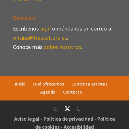
Contacto
Escríbenos
aquí
o mándanos un correo a
oficina@frescultura.es
.
Conoce más
sobre nosotros
.
Inicio
Qué ofrecemos
Contrata artistas
Agenda
Contacto
Aviso legal
-
Política de privacidad
-
Política
de cookies
-
Accesibilidad