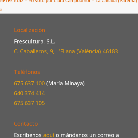
REYES RUIZ – Yo voto por Clara Campoamor – La Cañada (Paterna)
»
Localización
Frescultura, S.L.
C. Caballeros, 9, L’Eliana (València)
46183
Teléfonos
675 637 100
(María Minaya)
640 374 414
675 637 105
Contacto
Escríbenos
aquí
o mándanos un correo a