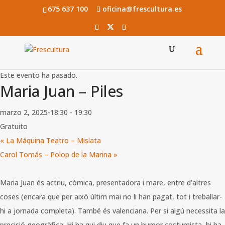
675 637 100
oficina@frescultura.es
« Todos los Eventos
Este evento ha pasado.
Maria Juan – Piles
marzo 2, 2025-18:30
-
19:30
Gratuito
«
La Máquina Teatro – Mislata
Carol Tomás – Polop de la Marina
»
Maria Juan és actriu, còmica, presentadora i mare, entre d’altres
coses (encara que per això últim mai no li han pagat, tot i treballar-
hi a jornada completa). També és valenciana. Per si algú necessita la
precisió geogràfica. Hi ha qui diu que fa un humor costumista, hi ha