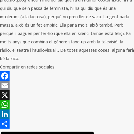
qui diu que se’n passa de feminista, hi ha qui diu que és una
intolerant (a la lactosa), perquè no pren llet de vaca. La gent parla
massa, això és un fet empíric. Ella parla molt, això també. Però
perquè li paguen per fer-ho (que ella en silenci també està feliç). Fa
molts anys que combina el gènere stand-up amb la televisió, la
ràdio, el teatre i l’audiovisual… De totes aquestes coses, alguna farà
bé la xica.
Compartir en redes sociales
Facebook
Email
X
WhatsApp
LinkedIn
Compartir