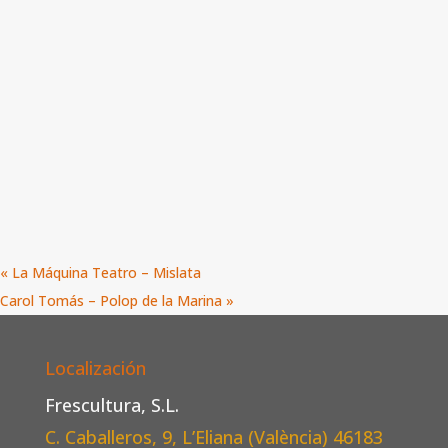
«
La Máquina Teatro – Mislata
Carol Tomás – Polop de la Marina
»
Localización
Frescultura, S.L.
C. Caballeros, 9, L’Eliana (València)
46183