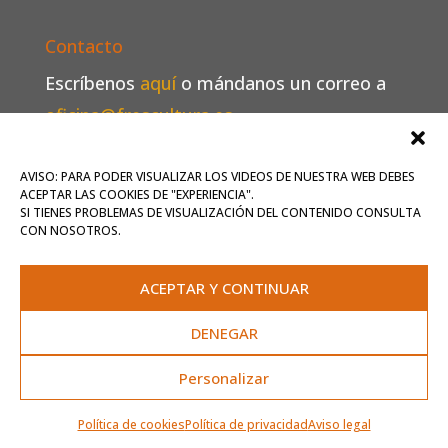
Contacto
Escríbenos
aquí
o mándanos un correo a
oficina@frescultura.es
.
Conoce más
sobre nosotros
.
AVISO: PARA PODER VISUALIZAR LOS VIDEOS DE NUESTRA WEB DEBES
ACEPTAR LAS COOKIES DE "EXPERIENCIA".
SI TIENES PROBLEMAS DE VISUALIZACIÓN DEL CONTENIDO CONSULTA
CON NOSOTROS.
Inicio
Qué ofrecemos
Contrata artistas
ACEPTAR Y CONTINUAR
Agenda
Contacto
DENEGAR
Personalizar
Aviso legal
-
Política de privacidad
-
Política
de cookies
-
Accesibilidad
Política de cookies
Política de privacidad
Aviso legal