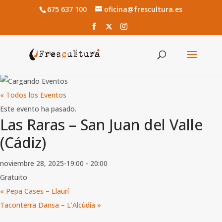
675 637 100
oficina@frescultura.es
« Todos los Eventos
Este evento ha pasado.
Las Raras – San Juan del Valle
(Cádiz)
noviembre 28, 2025-19:00
-
20:00
Gratuito
«
Pepa Cases – Llaurí
Taconterra Dansa – L’Alcùdia
»