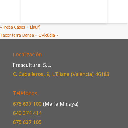
«
Pepa Cases – Llaurí
Taconterra Dansa – L’Alcùdia
»
Localización
Frescultura, S.L.
C. Caballeros, 9, L’Eliana (València)
46183
Teléfonos
675 637 100
(María Minaya)
640 374 414
675 637 105