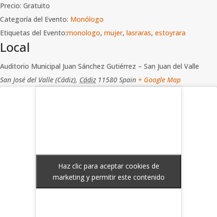
Precio:
Gratuito
Categoría del Evento:
Monólogo
Etiquetas del Evento:
monologo
,
mujer
,
lasraras
,
estoyrara
Local
Auditorio Municipal Juan Sánchez Gutiérrez – San Juan del Valle
San José del Valle (Cádiz)
,
Cádiz
11580
Spain
+ Google Map
Haz clic para aceptar cookies de
Haz clic para aceptar cookies de
marketing y permitir este contenido
marketing y permitir este contenido