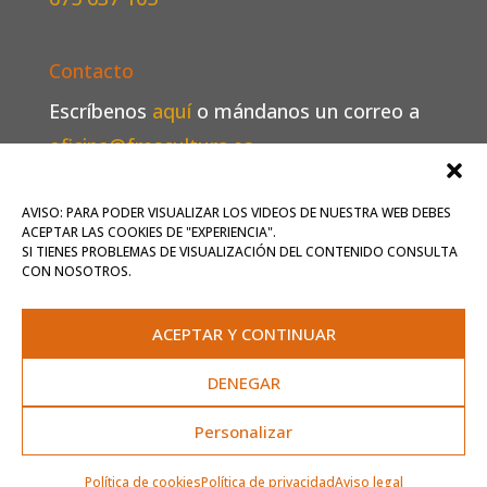
Contacto
Escríbenos
aquí
o mándanos un correo a
oficina@frescultura.es
.
Conoce más
sobre nosotros
.
AVISO: PARA PODER VISUALIZAR LOS VIDEOS DE NUESTRA WEB DEBES
ACEPTAR LAS COOKIES DE "EXPERIENCIA".
SI TIENES PROBLEMAS DE VISUALIZACIÓN DEL CONTENIDO CONSULTA
CON NOSOTROS.
Inicio
Qué ofrecemos
Contrata artistas
ACEPTAR Y CONTINUAR
Agenda
Contacto
DENEGAR
Personalizar
Aviso legal
-
Política de privacidad
-
Política
de cookies
-
Accesibilidad
Política de cookies
Política de privacidad
Aviso legal