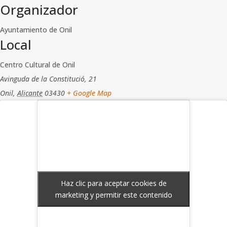
Organizador
Ayuntamiento de Onil
Local
Centro Cultural de Onil
Avinguda de la Constitució, 21
Onil
,
Alicante
03430
+ Google Map
Haz clic para aceptar cookies de
Haz clic para aceptar cookies de
marketing y permitir este contenido
marketing y permitir este contenido