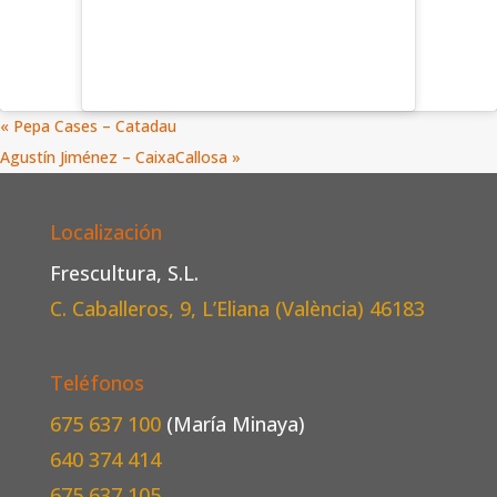
«
Pepa Cases – Catadau
Agustín Jiménez – CaixaCallosa
»
Localización
Frescultura, S.L.
C. Caballeros, 9, L’Eliana (València)
46183
Teléfonos
675 637 100
(María Minaya)
640 374 414
675 637 105