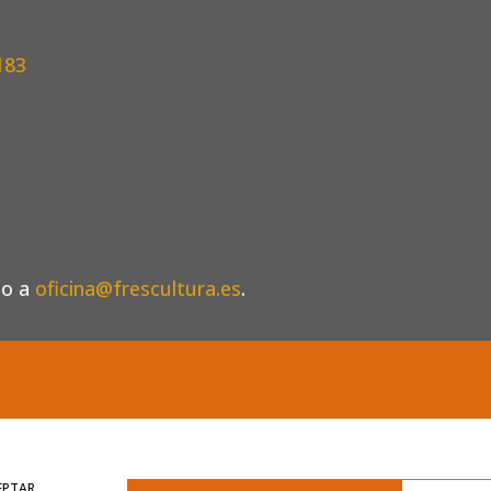
183
eo a
oficina@frescultura.es
.
EPTAR