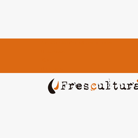
675 637 100
oficina@frescultura.es
Facebook
X
Instagram