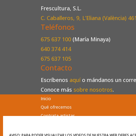
Frescultura, S.L.
C. Caballeros, 9, L’Eliana (València)
46
Teléfonos
675 637 100
(María Minaya)
640 374 414
675 637 105
Contacto
Escríbenos
aquí
o mándanos un corr
Conoce más
sobre nosotros
.
Inicio
Qué ofrecemos
Contrata artistas
Agenda
Contacto
AVISO: PARA PODER VISUALIZAR LOS VIDEOS DE NUESTRA WEB DEBES AC