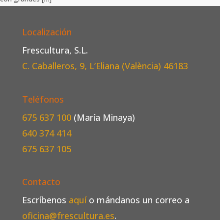
Localización
Frescultura, S.L.
C. Caballeros, 9, L’Eliana (València)
46183
Teléfonos
675 637 100
(María Minaya)
640 374 414
675 637 105
Contacto
Escríbenos
aquí
o mándanos un correo a
oficina@frescultura.es
.