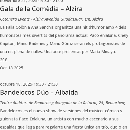
noviembre 21, 2025-19:30
-
21:00
Gala de la Comèdia – Alzira
Cotonera Events - Alzira
Avenida Guadassuar, s/n, Alzira
La Falla Colònia Ana Sanchis organitza una nit d'humor amb 4 dels
humoristes mes divertits del panorama actual: Paco enlaluna, Chely
Capitán, Manu Badenes y Manu Górriz seran els protagonistes de
una nit plena de rialles. Una acte presentat per María Minaya.
20€
Oct
18
2025
octubre 18, 2025-19:30
-
21:30
Bandelocos Dúo – Albaida
Teatre Auditori de Beniarbeig
Avinguda de la Retoria, 24, Beniarbeig
Bandelocos es el nuevo show de versiones del músico, cómico y
guionista Paco Enlaluna, un artista con mucho escenario a sus
espaldas que llega para regalarte una fiesta única en trío, dúo o en