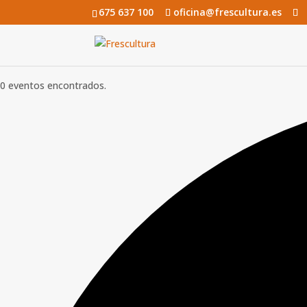
675 637 100
oficina@frescultura.es
0 eventos encontrados.