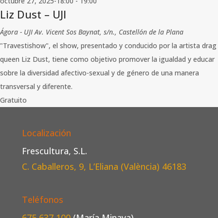
octubre 27, 2025-18:00
-
19:00
Liz Dust – UJI
Ágora - UJI
Av. Vicent Sos Baynat, s/n., Castellón de la Plana
"Travestishow", el show, presentado y conducido por la artista drag
queen Liz Dust, tiene como objetivo promover la igualdad y educar
sobre la diversidad afectivo-sexual y de género de una manera
transversal y diferente.
Gratuito
Localización
Frescultura, S.L.
C. Caballeros, 9, L’Eliana (València)
46183
Teléfonos
675 637 100
(María Minaya)