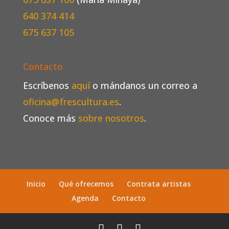
640 374 414
675 637 105
Contacto
Escríbenos
aquí
o mándanos un correo a
oficina@frescultura.es
.
Conoce más
sobre nosotros
.
Inicio
Qué ofrecemos
Contrata artistas
Agenda
Contacto