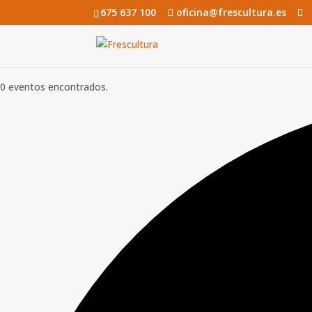
675 637 100
oficina@frescultura.es
0 eventos encontrados.