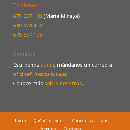
Teléfonos
675 637 100
(María Minaya)
640 374 414
675 637 105
Contacto
Escríbenos
aquí
o mándanos un correo a
oficina@frescultura.es
.
Conoce más
sobre nosotros
.
Inicio
Qué ofrecemos
Contrata artistas
Agenda
Contacto