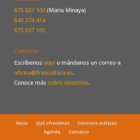
675 637 100
(María Minaya)
640 374 414
675 637 105
Contacto
Escríbenos
aquí
o mándanos un correo a
oficina@frescultura.es
.
Conoce más
sobre nosotros
.
Inicio
Qué ofrecemos
Contrata artistas
Agenda
Contacto