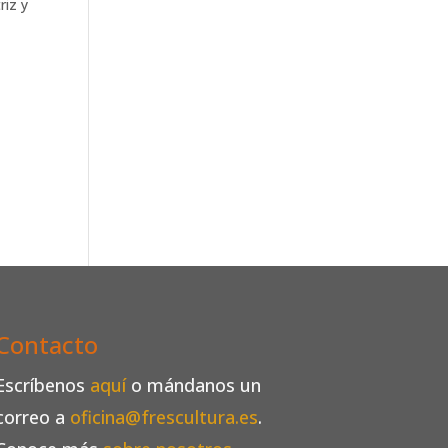
riz y
Contacto
Escríbenos
aquí
o mándanos un
correo a
oficina@frescultura.es
.